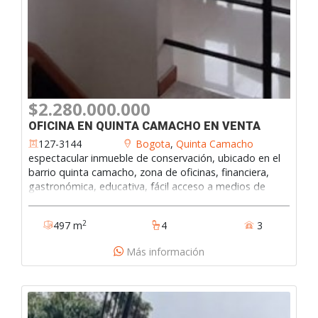
$2.280.000.000
OFICINA EN QUINTA CAMACHO EN VENTA
127-3144
Bogota
,
Quinta Camacho
espectacular inmueble de conservación, ubicado en el
barrio quinta camacho, zona de oficinas, financiera,
gastronómica, educativa, fácil acceso a medios de
transporte, bancos, restaurantes. vías de acceso cra
11, calle 72, cra 7.127-3144
2
497 m
4
3
Más información