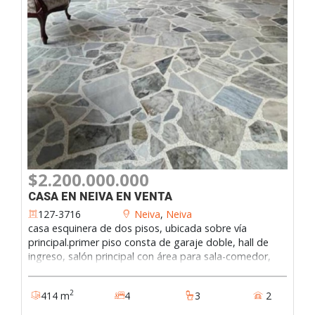
$2.200.000.000
CASA EN NEIVA EN VENTA
127-3716
Neiva
,
Neiva
casa esquinera de dos pisos, ubicada sobre vía
principal.primer piso consta de garaje doble, hall de
ingreso, salón principal con área para sala-comedor,
sala de televisión, sala de espera con ingreso
independiente, estudiooficinaconsultorio con baño,
2
414 m
4
3
2
cocina integral con doble ingreso, una habitación,
piscina, alcoba de servicio con baño, zona de