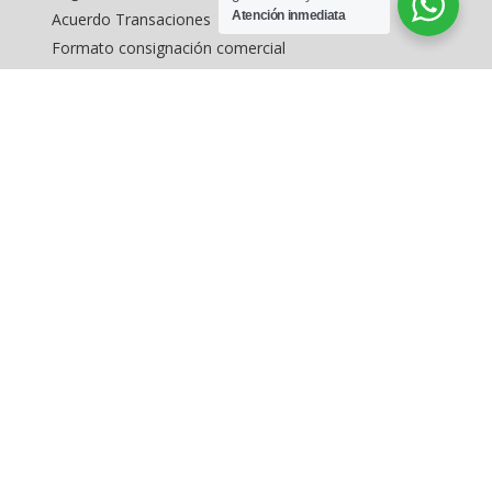
Atención inmediata
Acuerdo Transaciones
Formato consignación comercial
Formato captación vivienda
Inmuebles en estados unidos
MAPA DEL SITIO
Inicio
Arriendo de inmuebles
Buscar Inmuebles
Levantamientos topográficos
Avalúo de inmuebles
Inmuebles exclusivos en Bogotá
Consignar inmuebles
Contáctenos