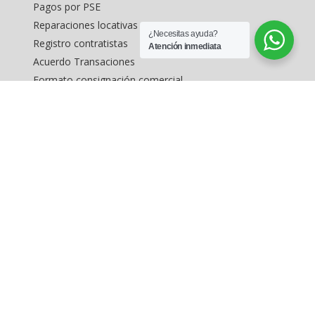
Pagos por PSE
Reparaciones locativas
¿Necesitas ayuda?
Registro contratistas
Atención inmediata
Acuerdo Transaciones
Formato consignación comercial
Formato captación vivienda
Inmuebles en estados unidos
MAPA DEL SITIO
Inicio
Arriendo de inmuebles
Buscar Inmuebles
Levantamientos topográficos
Avalúo de inmuebles
Inmuebles exclusivos en Bogotá
Consignar inmuebles
Contáctenos