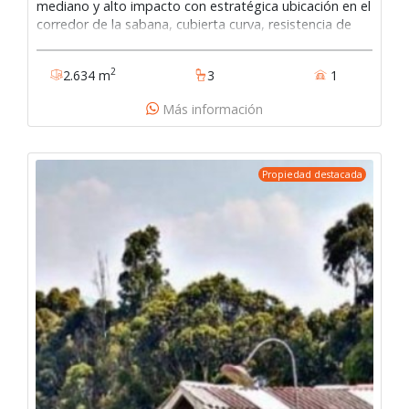
mediano y alto impacto con estratégica ubicación en el
corredor de la sabana, cubierta curva, resistencia de
piso 8 ton por m2, área de oficinas 230m2, área de
parqueo de 22, cocineta, recepción baterías de baños
2
2.634 m
3
1
para damas y caballeros en planta, 127-2268
Más información
Propiedad destacada