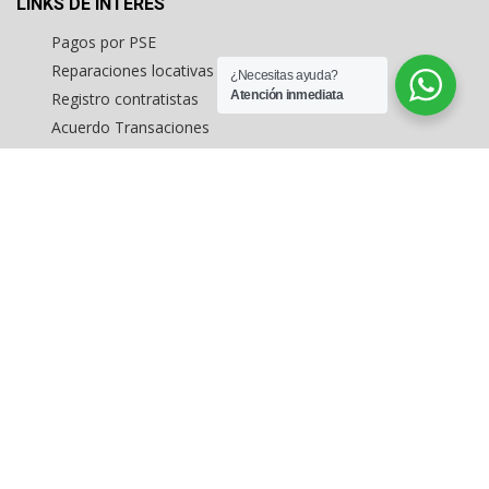
LINKS DE INTERÉS
Pagos por PSE
Reparaciones locativas
¿Necesitas ayuda?
Atención inmediata
Registro contratistas
Acuerdo Transaciones
Formato consignación comercial
Formato captación vivienda
Inmuebles en estados unidos
MAPA DEL SITIO
Inicio
Arriendo de inmuebles
Buscar Inmuebles
Levantamientos topográficos
Avalúo de inmuebles
Inmuebles exclusivos en Bogotá
Consignar inmuebles