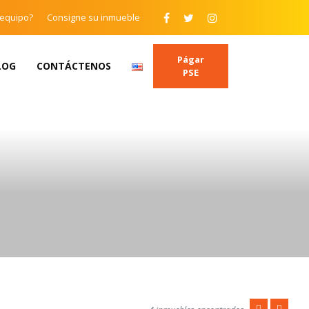
 equipo?
Consigne su inmueble
Págar
LOG
CONTÁCTENOS
PSE