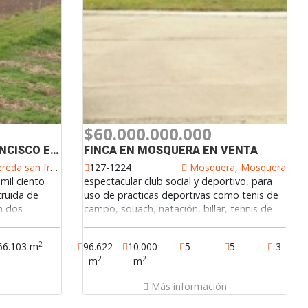
$60.000.000.000
LOTE EN VEREDA SAN FRANCISCO EN VENTA
FINCA EN MOSQUERA EN VENTA
reda san francisco
127-1224
Mosquera
,
Mosquera
 mil ciento
espectacular club social y deportivo, para
truida de
uso de practicas deportivas como tenis de
n dos
campo, squach, natación, billar, tennis de
y deposito,
mesa, salones de reuniones, y eventos,
unidad de
áreas de servicios y de área administrativa,
2
66.103 m
96.622
10.000
5
5
3
tenos id
subestacion eléctrica y planta eléctrica de
2
2
m
m
emergencia, caldera con capacidad de 60
n
hp, dos tanques almacenamiento de agua,
Más información
planta de tratamiento de aguas residuales,
excelentes vías de acceso admirelo.127-