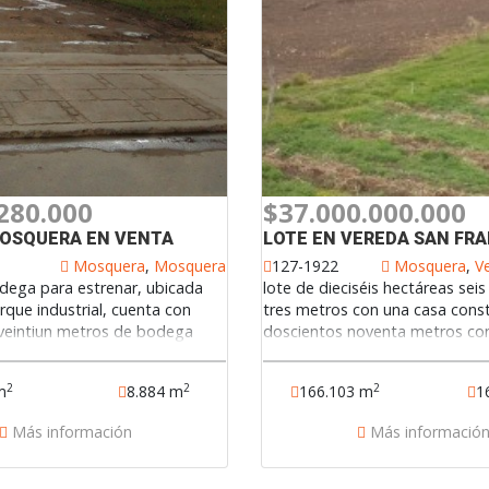
280.000
$37.000.000.000
MOSQUERA EN VENTA
Mosquera
,
Mosquera
127-1922
Mosquera
,
Ve
dega para estrenar, ubicada
lote de dieciséis hectáreas seis
que industrial, cuenta con
tres metros con una casa cons
veintiun metros de bodega
doscientos noventa metros co
trescientos veintiocho metros
habitaciones un baño, cocina, 
cuenta con incentivos
uso industrial excelente oport
2
2
2
m
8.884 m
166.103 m
1
como tarifa única de impuesto
negocios constructores contác
veinte por ciento para usuarios
1922
Más información
Más informació
con exención de parafiscales,
va para los ingresos de
maquinaria desde colombia.