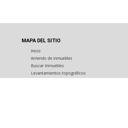
1224
MAPA DEL SITIO
Inicio
Arriendo de inmuebles
Buscar Inmuebles
Levantamientos topográficos
ercial
Avalúo de inmuebles
a
Inmuebles exclusivos en Bogotá
os
Consignar inmuebles
Contáctenos