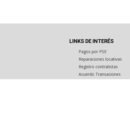
unicipales son exoneradas del
ndustria y comercio a partir
 sus operaciones.
te contaran con incentivos
e permitirán generar un valor
a operación. magnifica opcion
2042
LINKS DE INTERÉS
Pagos por PSE
Reparaciones locativas
Registro contratistas
Acuerdo Transaciones
Formato consignación com
Formato captación viviend
Inmuebles en estados unid