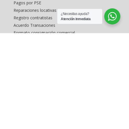
Pagos por PSE
Reparaciones locativas
¿Necesitas ayuda?
Registro contratistas
Atención inmediata
Acuerdo Transaciones
Formato consignación comercial
Formato captación vivienda
Inmuebles en estados unidos
MAPA DEL SITIO
Inicio
Arriendo de inmuebles
Buscar Inmuebles
Levantamientos topográficos
Avalúo de inmuebles
Inmuebles exclusivos en Bogotá
Consignar inmuebles
Contáctenos