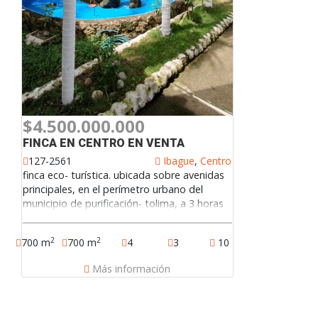
$4.500.000.000
FINCA EN CENTRO EN VENTA
127-2561
Ibague
,
Centro
finca eco- turística. ubicada sobre avenidas
principales, en el perímetro urbano del
municipio de purificación- tolima, a 3 horas
de bogotá. posee gran variedad de
especies vegetales y animales, cuenta con
2
2
700 m
700 m
4
3
10
cascadas y nacimientos de agua, propios.
urbanizable y productiva en su totalidad
Más información
(190.000 m2). rodeada por barrios del
municipio y la ribera del río magdalena. fácil
acceso. usos de suelo:
vivienda/comercio/turismo.