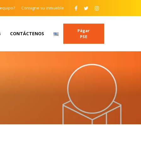
 equipo?
Consigne su inmueble
Págar
G
CONTÁCTENOS
PSE