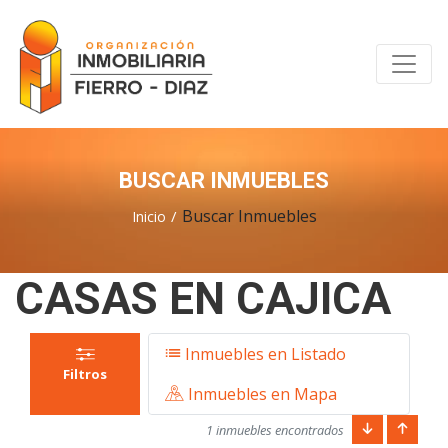
BUSCAR INMUEBLES
Buscar Inmuebles
Inicio
CASAS EN CAJICA
Inmuebles en Listado
Filtros
Inmuebles en Mapa
1 inmuebles encontrados