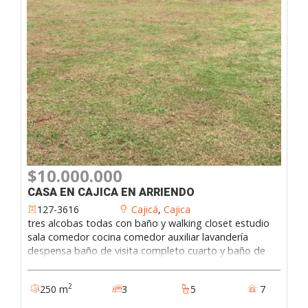
$10.000.000
CASA EN CAJICA EN ARRIENDO
127-3616
Cajicá
,
Cajica
tres alcobas todas con baño y walking closet estudio
sala comedor cocina comedor auxiliar lavandería
despensa baño de visita completo cuarto y baño de
servicio depósito 2 garajes cubiertos 5 parqueaderos
descubiertos baño para el jardinero terrazas.127-3616
2
250 m
3
5
7