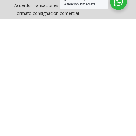
Atención inmediata
Acuerdo Transaciones
Formato consignación comercial
Formato captación vivienda
Inmuebles en estados unidos
MAPA DEL SITIO
Inicio
Arriendo de inmuebles
Buscar Inmuebles
Levantamientos topográficos
Avalúo de inmuebles
Inmuebles exclusivos en Bogotá
Consignar inmuebles
Contáctenos