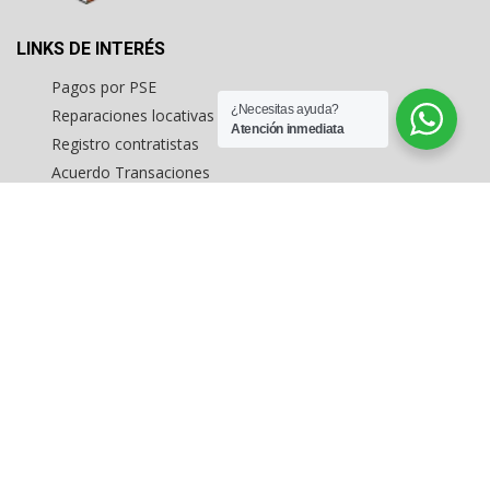
LINKS DE INTERÉS
Pagos por PSE
¿Necesitas ayuda?
Reparaciones locativas
Atención inmediata
Registro contratistas
Acuerdo Transaciones
Formato consignación comercial
Formato captación vivienda
Inmuebles en estados unidos
MAPA DEL SITIO
Inicio
Arriendo de inmuebles
Buscar Inmuebles
Levantamientos topográficos
Avalúo de inmuebles