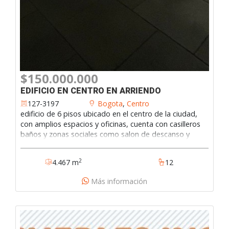
$150.000.000
EDIFICIO EN CENTRO EN ARRIENDO
127-3197
Bogota
,
Centro
edificio de 6 pisos ubicado en el centro de la ciudad,
con amplios espacios y oficinas, cuenta con casilleros
baños y zonas sociales como salon de descanso y
terraza. ideal para call center.127-3197
2
4.467 m
12
Más información