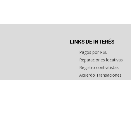
LINKS DE INTERÉS
Pagos por PSE
Reparaciones locativas
Registro contratistas
Acuerdo Transaciones
Formato consignación com
Formato captación viviend
Inmuebles en estados unid