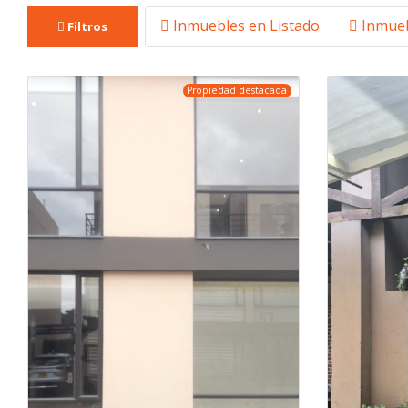
Inmuebles en Listado
Inmueb
Filtros
Propiedad destacada