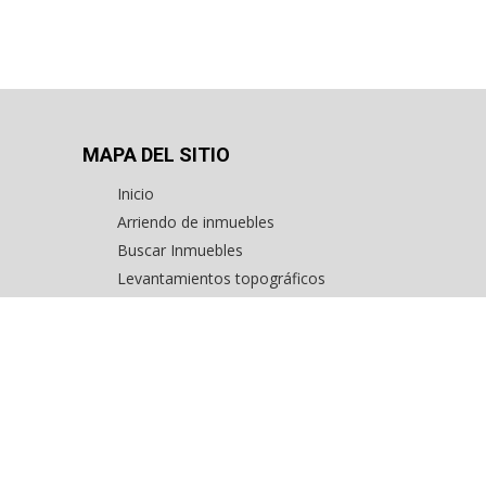
MAPA DEL SITIO
Inicio
Arriendo de inmuebles
Buscar Inmuebles
Levantamientos topográficos
ercial
Avalúo de inmuebles
a
Inmuebles exclusivos en Bogotá
os
Consignar inmuebles
Contáctenos