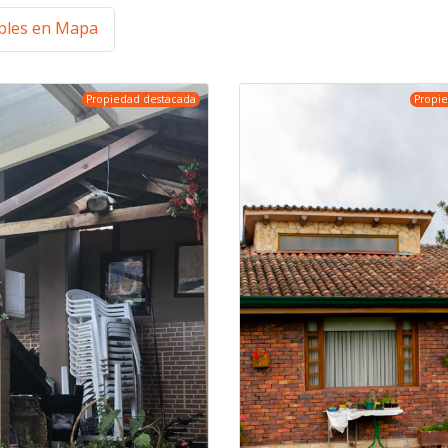
les en Mapa
Propiedad destacada
Propi