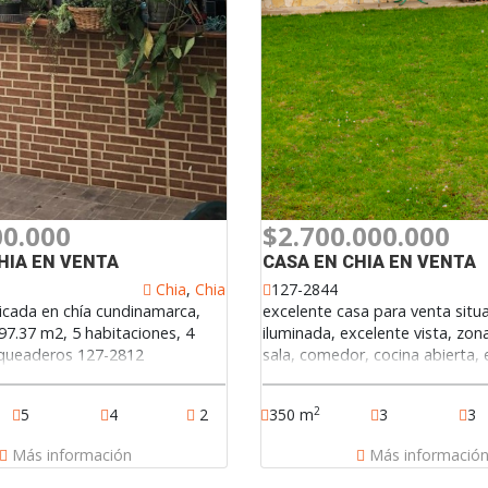
00.000
$2.700.000.000
HIA EN VENTA
CASA EN CHIA EN VENTA
Chia
,
Chia
127-2844
bicada en chía cundinamarca,
excelente casa para venta situa
97.37 m2, 5 habitaciones, 4
iluminada, excelente vista, zon
rqueaderos 127-2812
sala, comedor, cocina abierta, 
alcobas, tres baños, parqueade
jardín amplio con horno de leña
2
5
4
2
350 m
3
3
Más información
Más informació