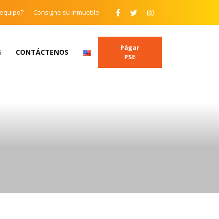
 equipo?
Consigne su inmueble
Págar
G
CONTÁCTENOS
PSE