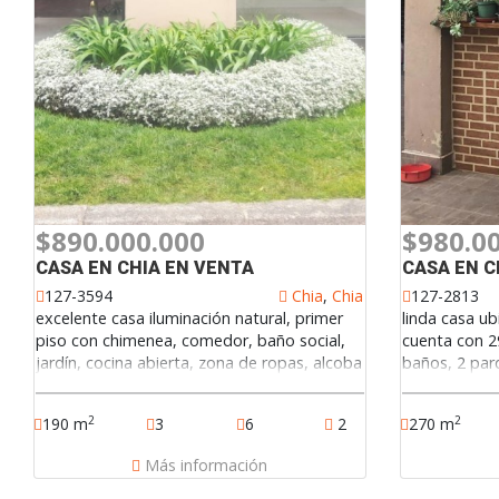
$890.000.000
$980.0
CASA EN CHIA EN VENTA
CASA EN C
127-3594
Chia
,
Chia
127-2813
excelente casa iluminación natural, primer
linda casa u
piso con chimenea, comedor, baño social,
cuenta con 2
jardín, cocina abierta, zona de ropas, alcoba
baños, 2 pa
y baño de servicio, pisos en porcelanato,
segundo piso, estudio, alcoba principal con
2
2
270 m
190 m
3
6
2
closet y vestier, pisos en alfombra, baños
privado, chimenea, alcoba auxiliar con baño,
Más información
tercer piso, alcoba tres con baño privado
star de alcobas, baño auxiliar, terraza con