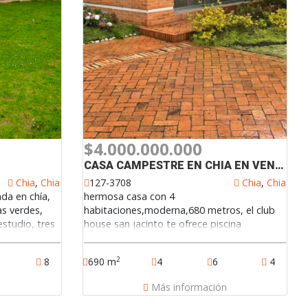
$4.000.000.000
CASA CAMPESTRE EN CHIA EN VENTA
Chia
,
Chia
127-3708
Chia
,
Chia
da en chía,
hermosa casa con 4
as verdes,
habitaciones,moderna,680 metros, el club
estudio, tres
house san jacinto te ofrece piscina
ro cubierto,
climatizada, restaurante, espectacular
.
campo de campo de golf de nueve hoyos, y
2
8
690 m
4
6
4
canchas de tenis en polvo de ladrillo, cancha
de futbol , agradables jardines y paisajismo.
n
Más información
muy cerca de bogotá a centros comerciales
de chia y fontanar 127-3708