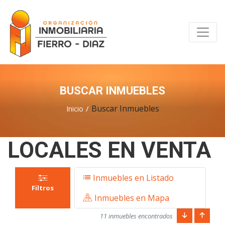
BUSCAR INMUEBLES
Buscar Inmuebles
Inicio
LOCALES EN VENTA
Inmuebles en Listado
Filtros
Inmuebles en Mapa
11 inmuebles encontrados