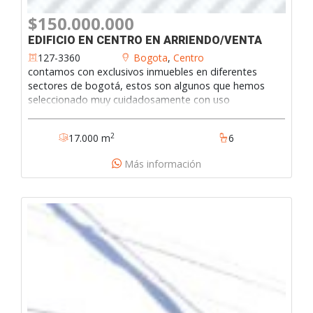
$150.000.000
EDIFICIO EN CENTRO EN ARRIENDO/VENTA
127-3360
Bogota
,
Centro
contamos con exclusivos inmuebles en diferentes
sectores de bogotá, estos son algunos que hemos
seleccionado muy cuidadosamente con uso
institucional y educativo, estratégicamente localizados
y que hacen parte de nuestro inventario y se
2
17.000 m
6
encuentran disponibles para arriendo o venta. en caso
de ser de interés para ustedes nuestras ofertas les
Más información
agradecemos contactarnos con el fin de ampliarles la
información y suministrarle la documentación que
requieran.127-3360