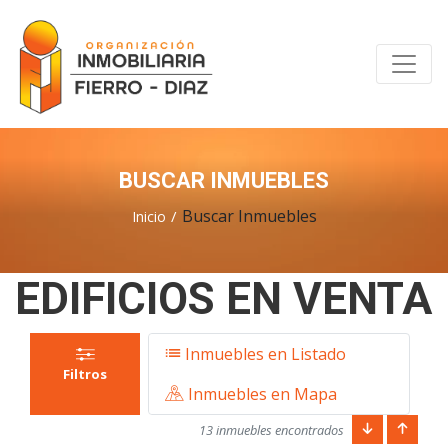
BUSCAR INMUEBLES
Buscar Inmuebles
Inicio
EDIFICIOS EN VENTA
Inmuebles en Listado
Filtros
Inmuebles en Mapa
13 inmuebles encontrados