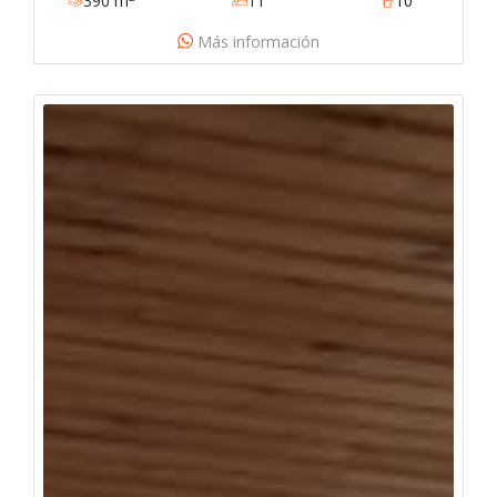
390 m
11
10
santa-fe, éxito, homecenter y colsubsidio 127-2521
Más información