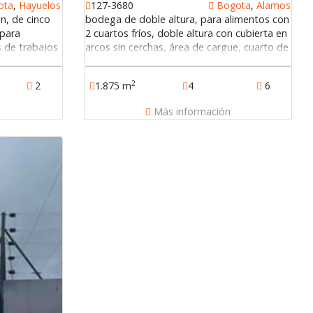
ota
,
Hayuelos
127-3680
Bogota
,
Alamos
n, de cinco
bodega de doble altura, para alimentos con
 para
2 cuartos fríos, doble altura con cubierta en
 de trabajos
arcos sin cerchas, área de cargue, cuarto de
itorio,
aseo, shut de basura, área de planta 547
structurado,
m2, baterías de baño, cuarto de maquinas,
2
2
1.875 m
4
6
nmueble,
tanque de agua con capacidad de 19 m3,
ía, cuartos
bomba eyectora red básica de incendio,
n
Más información
e archivo.
oficinas independientes, cafetería, comedor
cación al
empleados, ascensor, recepción, cuarto de
 vías de
aseo, 6 parqueaderos, seguridad con
v.
alarma monitoreada g4s.127-3680