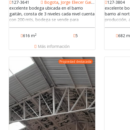
127-3641
Bogota
,
Jorge Eliecer Gaitan
127-3804
excelente bodega ubicada en el barrio
excelente bo
gaitán, consta de 3 niveles cada nivel cuenta
barrio al nor
con 200 mts, bodega se vende para
producción, 
inversión, cuneta con contrato de
cuenta con u
arrendamiento vigente.127-3641
un lote de 3
2
616 m
5
682 
trabajo abier
de 12 kva y o
Más información
muy recursiv
vías de acce
avenida suba
Propiedad destacada