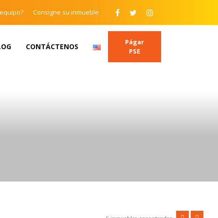
 equipo?
Consigne su inmueble
Págar
LOG
CONTÁCTENOS
PSE