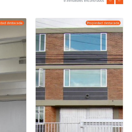
6 inmuebles encontrados
edad destacada
Propiedad destacada