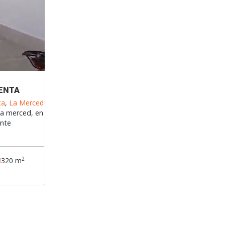
VENTA
ta
,
La Merced
 la merced, en
ente
2
320 m
n