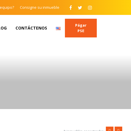
 equipo?
Consigne su inmueble
Págar
LOG
CONTÁCTENOS
PSE