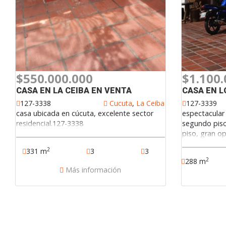
$550.000.000
$1.100.
CASA EN LA CEIBA EN VENTA
CASA EN L
127-3338
Cucuta
,
La Ceiba
127-3339
casa ubicada en cúcuta, excelente sector
espectacular
residencial.127-3338
segundo piso 
piso, gran op
3339
2
331 m
3
3
2
288 m
Más información