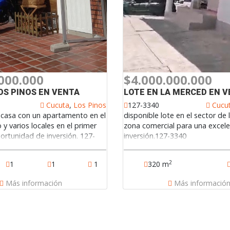
000.000
$4.000.000.000
OS PINOS EN VENTA
LOTE EN LA MERCED EN 
Cucuta
,
Los Pinos
127-3340
Cucu
 casa con un apartamento en el
disponible lote en el sector de
y varios locales en el primer
zona comercial para una excel
ortunidad de inversión. 127-
inversión.127-3340
2
320 m
1
1
1
Más informació
Más información