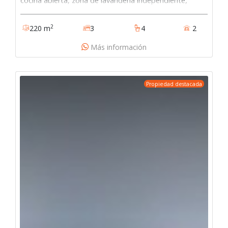
cocina abierta, zona de lavandería independiente,
estudio, cuatro alcobas con baño, balcón, altillo, dos
garajes independientes cubiertos,. conjunto con
2
220 m
3
4
2
gimnasio, oratorio, salón de eventos, parques.127-
3231
Más información
Propiedad destacada