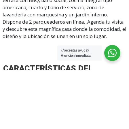
terraza con BBQ, baño social, cocina integral tipo
americana, cuarto y baño de servicio, zona de
lavandería con marquesina y un jardín interno.
Dispone de 2 parqueaderos en línea. .Agenda tu visita
y descubre esta magnífica casa donde la comodidad, el
diseño y la ubicación se unen en un solo lugar.
¿Necesitas ayuda?
Atención inmediata
CARACTERÍSTICAS DEL
INMUEBLE
2
2
Área lote: 550 M
Área cons: 550 M
Baños: 6
Alcobas: 4
Garajes: 2
Estrato: 6
Edad: 72 años