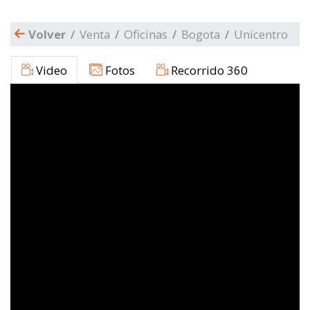
Volver
Venta
Oficinas
Bogota
Unicentro
Video
Fotos
Recorrido 360