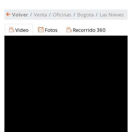
Volver
Venta
Oficinas
Bogota
Las Nieves
Video
Fotos
Recorrido 360