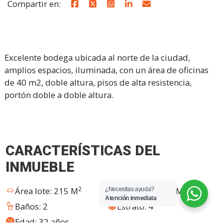
Compartir en:
Excelente bodega ubicada al norte de la ciudad,
amplios espacios, iluminada, con un área de oficinas
de 40 m2, doble altura, pisos de alta resistencia,
portón doble a doble altura.
CARACTERÍSTICAS DEL
INMUEBLE
2
2
Área lote: 215 M
Área cons: 215 M
¿Necesitas ayuda?
Atención inmediata
Baños: 2
Estrato: 4
Edad: 32 años