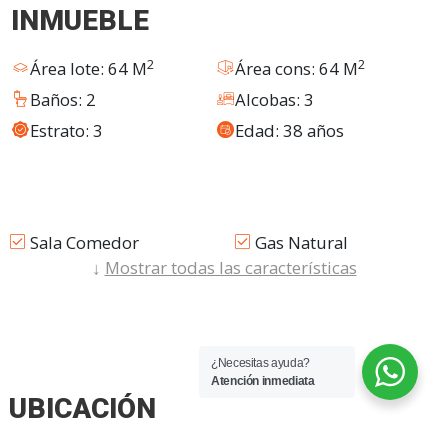
INMUEBLE
2
2
Área lote: 64 M
Área cons: 64 M
Baños: 2
Alcobas: 3
Estrato: 3
Edad: 38 años
Sala Comedor
Gas Natural
↓
Mostrar todas las características
Usado
Acabados Cubierta
Plano
Calentador A Gas
Muebles Inferiores
Ninguna
Baño Privado
¿Necesitas ayuda?
Atención inmediata
Nro Apartamento
En Casa
UBICACIÓN
Cerca A Colegios-
Parques Cercanos
universidades
Explora el mapa para ver el inmueble y descubre lugares cercanos